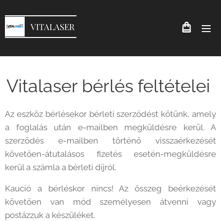
VITALASER
Vitalaser bérlés feltételei
Az eszköz bérlésekor bérleti szerződést kötünk, amely
a foglalás után e-mailben megküldésre kerül. A
szerződés e-mailben történő visszaérkezését
követően-átutalásos fizetés esetén-megküldésre
kerül a számla a bérleti díjról.
Kaució a bérléskor nincs! Az összeg beérkezését
követően van mód személyesen átvenni vagy
postázzuk a készüléket.