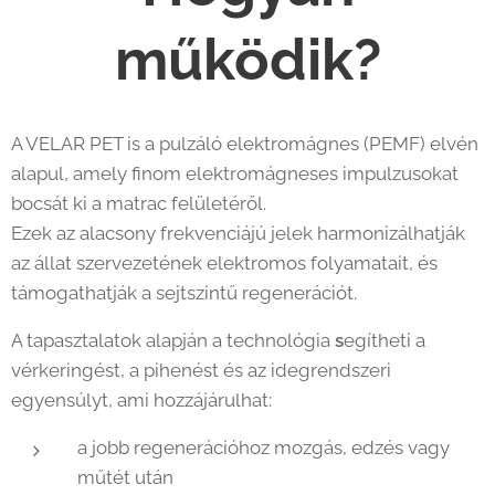
működik?
A VELAR PET is a pulzáló elektromágnes (PEMF) elvén
alapul, amely finom elektromágneses impulzusokat
bocsát ki a matrac felületéről.
Ezek az alacsony frekvenciájú jelek harmonizálhatják
az állat szervezetének elektromos folyamatait, és
támogathatják a sejtszintű regenerációt.
A tapasztalatok alapján a technológia
s
egítheti a
vérkeringést, a pihenést és az idegrendszeri
egyensúlyt, ami hozzájárulhat:
a jobb regenerációhoz mozgás, edzés vagy
műtét után