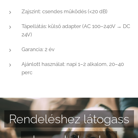
Zajszint: csendes működés (<20 dB)
Tápellátás: külső adapter (AC 100–240V → DC
24V)
Garancia: 2 év
Ajánlott használat: napi 1–2 alkalom, 20–40
perc
Rendeléshez látogass