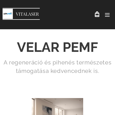
VITALASER
VELAR PEMF
A regeneráció és pihenés természetes
támogatása kedvencednek is.