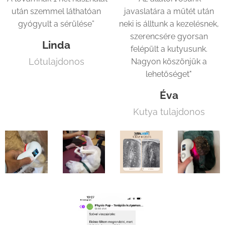
után szemmel láthatóan
javaslatára a műtét után
gyógyult a sérülése”
neki is álltunk a kezelésnek,
szerencsére gyorsan
Linda
felépült a kutyusunk.
Lótulajdonos
Nagyon köszönjük a
lehetőséget"
Éva
Kutya tulajdonos