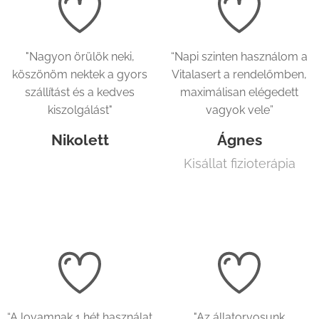
"Nagyon örülök neki,
“Napi szinten használom a
köszönöm nektek a gyors
Vitalasert a rendelőmben,
szállítást és a kedves
maximálisan elégedett
kiszolgálást"
vagyok vele”
Nikolett
Ágnes
Kisállat fizioterápia
“A lovamnak 1 hét használat
"Az állatorvosunk