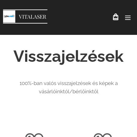
VITALASER
Visszajelzések
100%-ban valós visszajelzések és képek a
vásárlóinktól/bérlőinktől