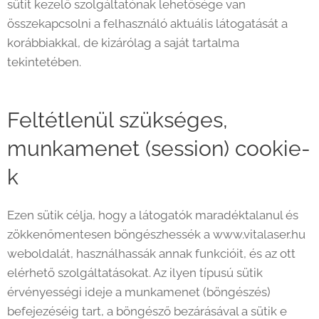
sütit kezelő szolgáltatónak lehetősége van
összekapcsolni a felhasználó aktuális látogatását a
korábbiakkal, de kizárólag a saját tartalma
tekintetében.
Feltétlenül szükséges,
munkamenet (session) cookie-
k
Ezen sütik célja, hogy a látogatók maradéktalanul és
zökkenőmentesen böngészhessék a www.vitalaser.hu
weboldalát, használhassák annak funkcióit, és az ott
elérhető szolgáltatásokat. Az ilyen típusú sütik
érvényességi ideje a munkamenet (böngészés)
befejezéséig tart, a böngésző bezárásával a sütik e