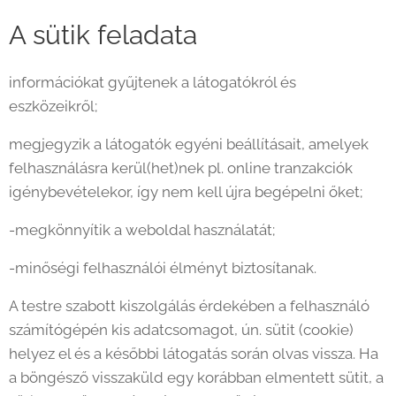
A sütik feladata
információkat gyűjtenek a látogatókról és
eszközeikről;
megjegyzik a látogatók egyéni beállításait, amelyek
felhasználásra kerül(het)nek pl. online tranzakciók
igénybevételekor, így nem kell újra begépelni őket;
-megkönnyítik a weboldal használatát;
-minőségi felhasználói élményt biztosítanak.
A testre szabott kiszolgálás érdekében a felhasználó
számítógépén kis adatcsomagot, ún. sütit (cookie)
helyez el és a későbbi látogatás során olvas vissza. Ha
a böngésző visszaküld egy korábban elmentett sütit, a