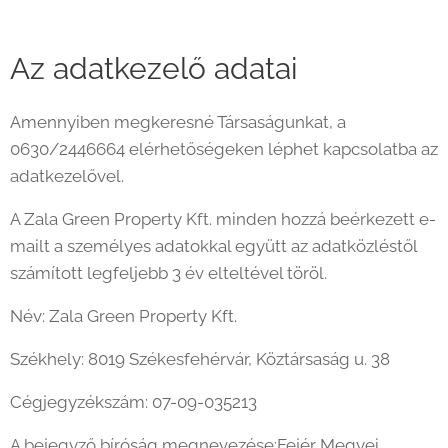
Az adatkezelő adatai
Amennyiben megkeresné Társaságunkat, a
0630/2446664 elérhetőségeken léphet kapcsolatba az
adatkezelővel.
A Zala Green Property Kft. minden hozzá beérkezett e-
mailt a személyes adatokkal együtt az adatközléstől
számított legfeljebb 3 év elteltével töröl.
Név: Zala Green Property Kft.
Székhely: 8019 Székesfehérvár, Köztársaság u. 38
Cégjegyzékszám: 07-09-035213
A bejegyző bíróság megnevezése:Fejér Megyei