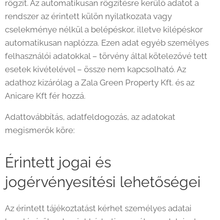
rögzít. Az automatikusan rögzítésre kerülő adatot a
rendszer az érintett külön nyilatkozata vagy
cselekménye nélkül a belépéskor, illetve kilépéskor
automatikusan naplózza. Ezen adat egyéb személyes
felhasználói adatokkal – törvény által kötelezővé tett
esetek kivételével – össze nem kapcsolható. Az
adathoz kizárólag a Zala Green Property Kft. és az
Anicare Kft fér hozzá.
Adattovábbítás, adatfeldogozás, az adatokat
megismerők köre:
Érintett jogai és
jogérvényesítési lehetőségei
Az érintett tájékoztatást kérhet személyes adatai