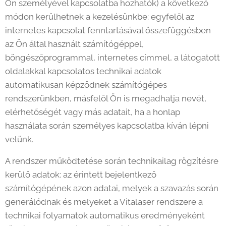
Ön személyével kapcsolatba hozhatók) a következő
módon kerülhetnek a kezelésünkbe: egyfelől az
internetes kapcsolat fenntartásával összefüggésben
az Ön által használt számítógéppel,
böngészőprogrammal, internetes címmel, a látogatott
oldalakkal kapcsolatos technikai adatok
automatikusan képződnek számítógépes
rendszerünkben, másfelől Ön is megadhatja nevét,
elérhetőségét vagy más adatait, ha a honlap
használata során személyes kapcsolatba kíván lépni
velünk.
A rendszer működtetése során technikailag rögzítésre
kerülő adatok: az érintett bejelentkező
számítógépének azon adatai, melyek a szavazás során
generálódnak és melyeket a Vitalaser rendszere a
technikai folyamatok automatikus eredményeként