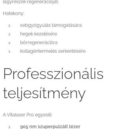
lágyrészek regenerációját.
Hatékony:
sebgyógyulás támogatására
hegek kezelésére
bőrregenerációra
kollagéntermelés serkentésére
Professzionális
teljesítmény
A Vitalaser Pro egyesíti:
905 nm szuperpulzált lézer