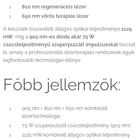
810 nm regenerációs lézer
650 nm vörös terápiás lézer
A készülék összesített átlagos optikai teljesítménye
1125
mW
, míg a
905 nm-es dióda akár 75 W
csúcsteljesítményű szuperpulzált impulzusokat
bocsát
ki, amely a professzionális lézerterápiás rendszerek egyik
legfontosabb technológiai előnye.
Főbb jellemzők:
905 nm + 810 nm + 650 nm kombinált
lézertechnológia
75 W szuperpulzált csúcsteljesítmény (905 nm)
1125 mW kombinált átlagos optikai teljesítmény