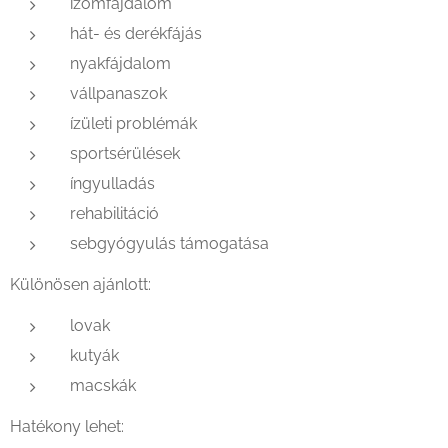
izomfájdalom
hát- és derékfájás
nyakfájdalom
vállpanaszok
ízületi problémák
sportsérülések
íngyulladás
rehabilitáció
sebgyógyulás támogatása
Különösen ajánlott:
lovak
kutyák
macskák
Hatékony lehet: