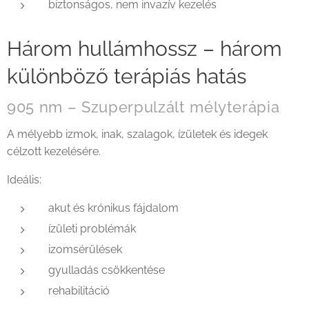
biztonságos, nem invazív kezelés
Három hullámhossz – három
különböző terápiás hatás
905 nm – Szuperpulzált mélyterápia
A mélyebb izmok, inak, szalagok, ízületek és idegek
célzott kezelésére.
Ideális:
akut és krónikus fájdalom
ízületi problémák
izomsérülések
gyulladás csökkentése
rehabilitáció