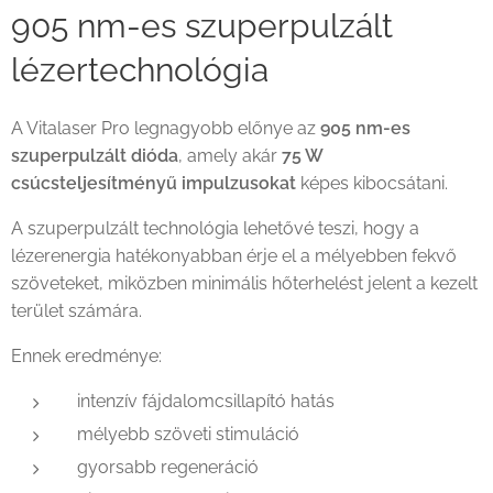
905 nm-es szuperpulzált
lézertechnológia
A Vitalaser Pro legnagyobb előnye az
905 nm-es
szuperpulzált dióda
, amely akár
75 W
csúcsteljesítményű impulzusokat
képes kibocsátani.
A szuperpulzált technológia lehetővé teszi, hogy a
lézerenergia hatékonyabban érje el a mélyebben fekvő
szöveteket, miközben minimális hőterhelést jelent a kezelt
terület számára.
Ennek eredménye:
intenzív fájdalomcsillapító hatás
mélyebb szöveti stimuláció
gyorsabb regeneráció