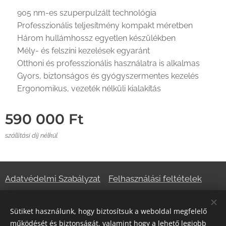
✔ 905 nm-es szuperpulzált technológia
✔ Professzionális teljesítmény kompakt méretben
✔ Három hullámhossz egyetlen készülékben
✔ Mély- és felszíni kezelések egyaránt
✔ Otthoni és professzionális használatra is alkalmas
✔ Gyors, biztonságos és gyógyszermentes kezelés
✔ Ergonomikus, vezeték nélküli kialakítás
590 000
Ft
szállítási díj nélkül
Adatvédelmi Szabályzat
Felhasználási feltételek
Sütiket használunk, hogy biztosítsuk a weboldal megfelelő
Az oldalt a
Webnode
működteti
Sütik
működését és biztonságát, valamint hogy a lehető legjobb