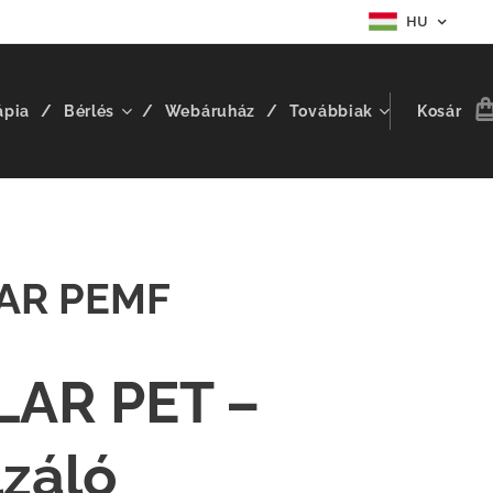
HU
ápia
Bérlés
Webáruház
Továbbiak
Kosár
AR PEMF
LAR PET –
lzáló