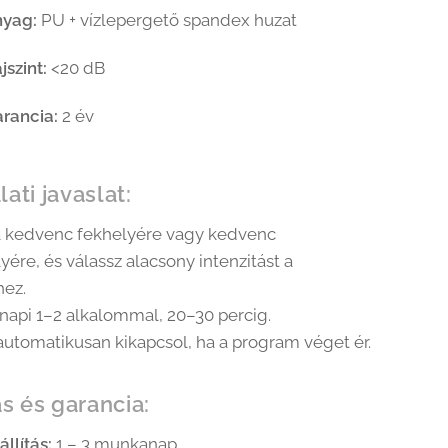
nyag:
PU + vízlepergető spandex huzat
jszint:
<20 dB
rancia:
2 év
ati javaslat:
a kedvenc fekhelyére vagy kedvenc
ére, és válassz alacsony intenzitást a
hez.
napi 1–2 alkalommal, 20–30 percig.
automatikusan kikapcsol, ha a program véget ér.
ás és garancia:
állítás:
1 – 3 munkanap