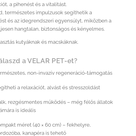
ót, a pihenést és a vitalitást.
, természetes impulzusok segíthetik a
ést és az idegrendszeri egyensúlyt, miközben a
ljesen hangtalan, biztonságos és kényelmes.
álasztás kutyáknak és macskáknak.
válaszd a VELAR PET-et?
rmészetes, non-invazív regeneráció-támogatás
gítheti a relaxációt, alvást és stresszoldást
lk, rezgésmentes működés – még félős állatok
ámára is ideális
mpakt méret (40 × 60 cm) – fekhelyre,
rdozóba, kanapéra is tehető