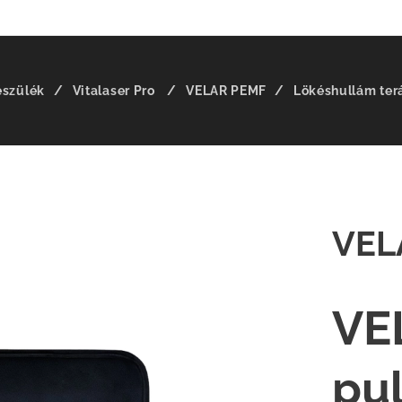
észülék
Vitalaser Pro
VELAR PEMF
Lökéshullám ter
VEL
VE
pu