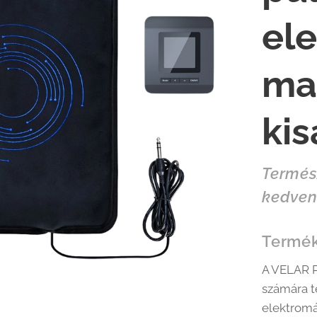
el
ma
kis
Termés
kedven
Termék
A VELAR P
számára t
elektromá