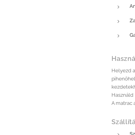
A
Za
Ga
Használ
Helyezd 
pihenőhely
kezdetek
Használd 
A matrac 
Szállít
Sz