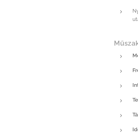
Ny
ut
Műszak
Mé
Fr
In
Te
Tá
Id