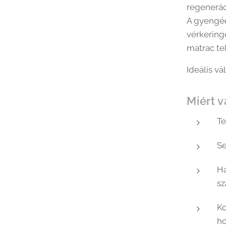
regeneráci
A gyengéd
vérkering
matrac te
Ideális v
Miért 
Te
Se
Ha
sz
Ko
ho