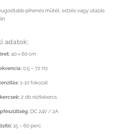
ugodtabb pihenés műtét, edzés vagy utazás
án
i adatok:
ret:
40 × 60 cm
ekvencia:
0.5 – 72 Hz
tenzitás:
1-10 fokozat
kercsek:
2 db réztekercs
pfeszültség:
DC 24V / 2A
őzítő:
15 – 60 perc