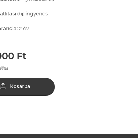
állítási díj:
ingyenes
rancia:
2 év
000
Ft
nélkül
Kosárba