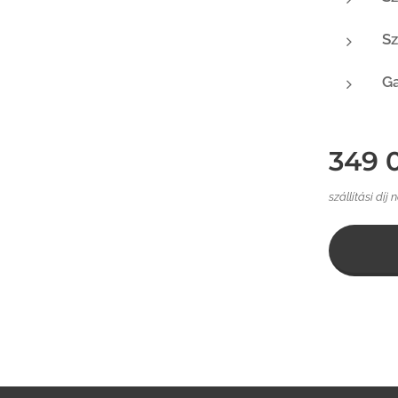
Sz
Ga
349 
szállítási díj 