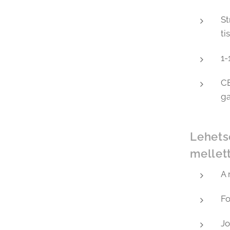
St
ti
1-
CE
ga
Lehets
mellett
A 
Fo
Jo