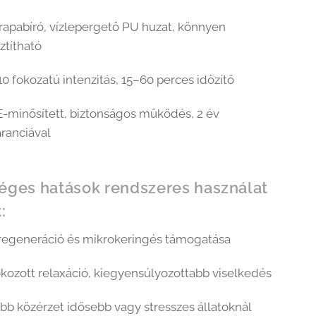
rapabíró, vízlepergető PU huzat, könnyen
sztítható
10 fokozatú intenzitás, 15–60 perces időzítő
-minősített, biztonságos működés, 2 év
ranciával
éges hatások rendszeres használat
:
regeneráció és mikrokeringés támogatása
kozott relaxáció, kiegyensúlyozottabb viselkedés
bb közérzet idősebb vagy stresszes állatoknál