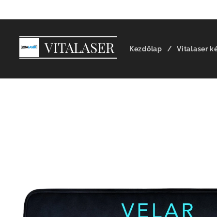
VITALASER
Kezdőlap
Vitalaser k