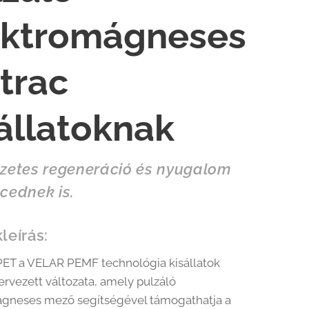
ektromágneses
trac
állatoknak
zetes regeneráció és nyugalom
cednek is.
leírás:
ET a VELAR PEMF technológia kisállatok
ervezett változata, amely pulzáló
gneses mező segítségével támogathatja a